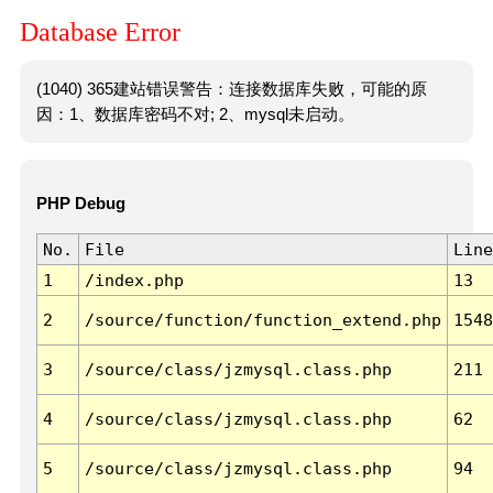
Database Error
(1040) 365建站错误警告：连接数据库失败，可能的原
因：1、数据库密码不对; 2、mysql未启动。
PHP Debug
No.
File
Line
1
/index.php
13
2
/source/function/function_extend.php
1548
3
/source/class/jzmysql.class.php
211
4
/source/class/jzmysql.class.php
62
5
/source/class/jzmysql.class.php
94