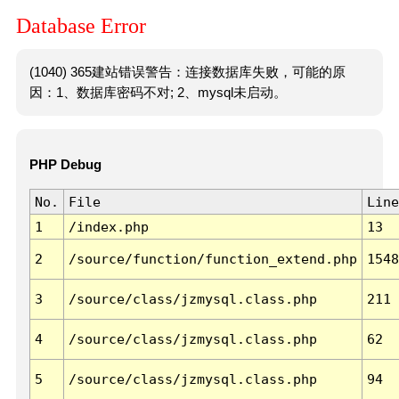
Database Error
(1040) 365建站错误警告：连接数据库失败，可能的原
因：1、数据库密码不对; 2、mysql未启动。
PHP Debug
No.
File
Line
1
/index.php
13
2
/source/function/function_extend.php
1548
3
/source/class/jzmysql.class.php
211
4
/source/class/jzmysql.class.php
62
5
/source/class/jzmysql.class.php
94