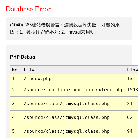
Database Error
(1040) 365建站错误警告：连接数据库失败，可能的原
因：1、数据库密码不对; 2、mysql未启动。
PHP Debug
No.
File
Line
1
/index.php
13
2
/source/function/function_extend.php
1548
3
/source/class/jzmysql.class.php
211
4
/source/class/jzmysql.class.php
62
5
/source/class/jzmysql.class.php
94