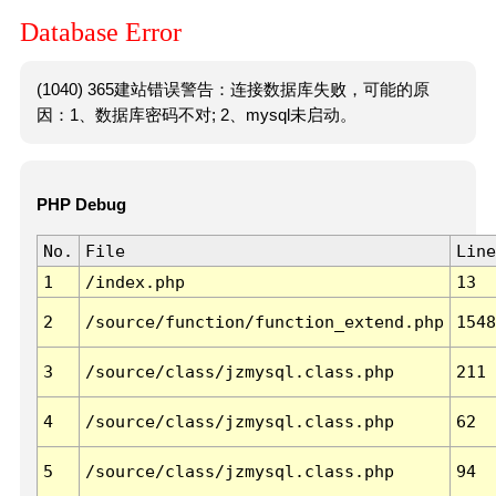
Database Error
(1040) 365建站错误警告：连接数据库失败，可能的原
因：1、数据库密码不对; 2、mysql未启动。
PHP Debug
No.
File
Line
1
/index.php
13
2
/source/function/function_extend.php
1548
3
/source/class/jzmysql.class.php
211
4
/source/class/jzmysql.class.php
62
5
/source/class/jzmysql.class.php
94