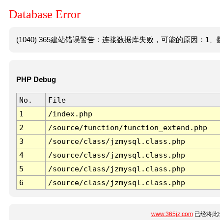
Database Error
(1040) 365建站错误警告：连接数据库失败，可能的原因：1、数
PHP Debug
No.
File
1
/index.php
2
/source/function/function_extend.php
3
/source/class/jzmysql.class.php
4
/source/class/jzmysql.class.php
5
/source/class/jzmysql.class.php
6
/source/class/jzmysql.class.php
www.365jz.com
已经将此