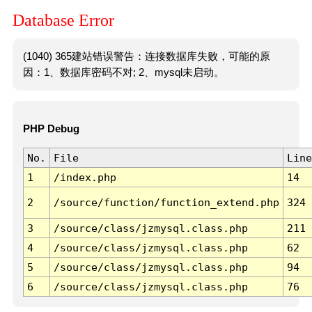
Database Error
(1040) 365建站错误警告：连接数据库失败，可能的原
因：1、数据库密码不对; 2、mysql未启动。
PHP Debug
No.
File
Line
1
/index.php
14
2
/source/function/function_extend.php
324
3
/source/class/jzmysql.class.php
211
4
/source/class/jzmysql.class.php
62
5
/source/class/jzmysql.class.php
94
6
/source/class/jzmysql.class.php
76