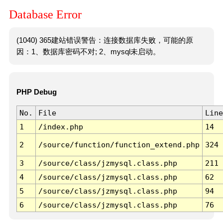
Database Error
(1040) 365建站错误警告：连接数据库失败，可能的原
因：1、数据库密码不对; 2、mysql未启动。
PHP Debug
No.
File
Line
1
/index.php
14
2
/source/function/function_extend.php
324
3
/source/class/jzmysql.class.php
211
4
/source/class/jzmysql.class.php
62
5
/source/class/jzmysql.class.php
94
6
/source/class/jzmysql.class.php
76