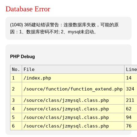
Database Error
(1040) 365建站错误警告：连接数据库失败，可能的原
因：1、数据库密码不对; 2、mysql未启动。
PHP Debug
No.
File
Line
1
/index.php
14
2
/source/function/function_extend.php
324
3
/source/class/jzmysql.class.php
211
4
/source/class/jzmysql.class.php
62
5
/source/class/jzmysql.class.php
94
6
/source/class/jzmysql.class.php
76