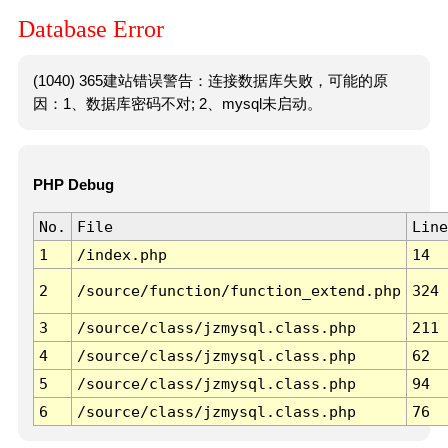
Database Error
(1040) 365建站错误警告：连接数据库失败，可能的原
因：1、数据库密码不对; 2、mysql未启动。
PHP Debug
No.
File
Line
1
/index.php
14
2
/source/function/function_extend.php
324
3
/source/class/jzmysql.class.php
211
4
/source/class/jzmysql.class.php
62
5
/source/class/jzmysql.class.php
94
6
/source/class/jzmysql.class.php
76