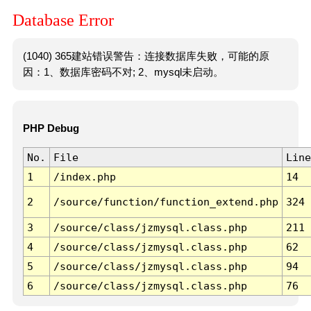
Database Error
(1040) 365建站错误警告：连接数据库失败，可能的原
因：1、数据库密码不对; 2、mysql未启动。
PHP Debug
No.
File
Line
1
/index.php
14
2
/source/function/function_extend.php
324
3
/source/class/jzmysql.class.php
211
4
/source/class/jzmysql.class.php
62
5
/source/class/jzmysql.class.php
94
6
/source/class/jzmysql.class.php
76