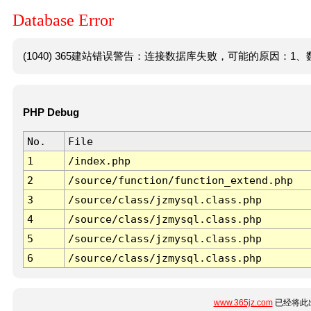
Database Error
(1040) 365建站错误警告：连接数据库失败，可能的原因：1、数
PHP Debug
No.
File
1
/index.php
2
/source/function/function_extend.php
3
/source/class/jzmysql.class.php
4
/source/class/jzmysql.class.php
5
/source/class/jzmysql.class.php
6
/source/class/jzmysql.class.php
www.365jz.com
已经将此