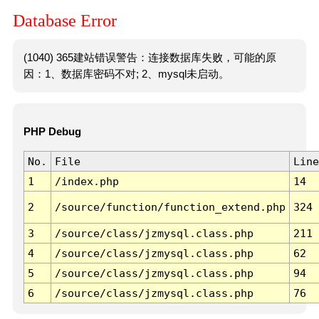
Database Error
(1040) 365建站错误警告：连接数据库失败，可能的原
因：1、数据库密码不对; 2、mysql未启动。
PHP Debug
No.
File
Line
1
/index.php
14
2
/source/function/function_extend.php
324
3
/source/class/jzmysql.class.php
211
4
/source/class/jzmysql.class.php
62
5
/source/class/jzmysql.class.php
94
6
/source/class/jzmysql.class.php
76