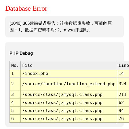
Database Error
(1040) 365建站错误警告：连接数据库失败，可能的原
因：1、数据库密码不对; 2、mysql未启动。
PHP Debug
No.
File
Line
1
/index.php
14
2
/source/function/function_extend.php
324
3
/source/class/jzmysql.class.php
211
4
/source/class/jzmysql.class.php
62
5
/source/class/jzmysql.class.php
94
6
/source/class/jzmysql.class.php
76