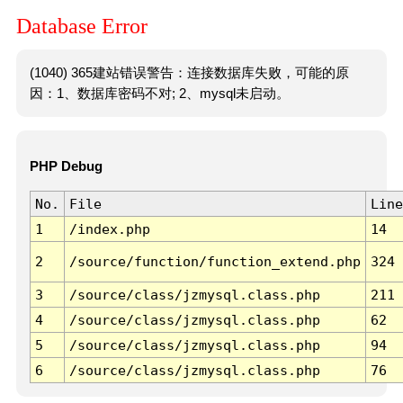
Database Error
(1040) 365建站错误警告：连接数据库失败，可能的原
因：1、数据库密码不对; 2、mysql未启动。
PHP Debug
No.
File
Line
1
/index.php
14
2
/source/function/function_extend.php
324
3
/source/class/jzmysql.class.php
211
4
/source/class/jzmysql.class.php
62
5
/source/class/jzmysql.class.php
94
6
/source/class/jzmysql.class.php
76