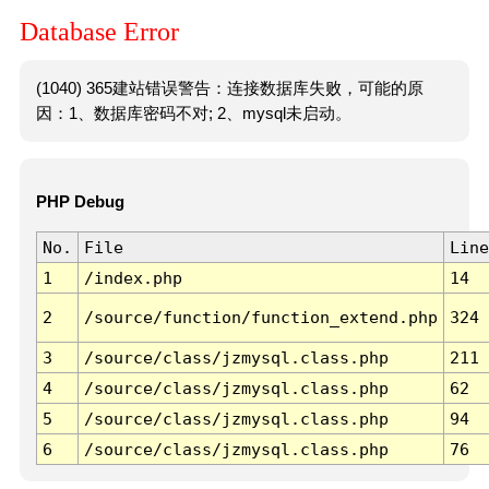
Database Error
(1040) 365建站错误警告：连接数据库失败，可能的原
因：1、数据库密码不对; 2、mysql未启动。
PHP Debug
No.
File
Line
1
/index.php
14
2
/source/function/function_extend.php
324
3
/source/class/jzmysql.class.php
211
4
/source/class/jzmysql.class.php
62
5
/source/class/jzmysql.class.php
94
6
/source/class/jzmysql.class.php
76